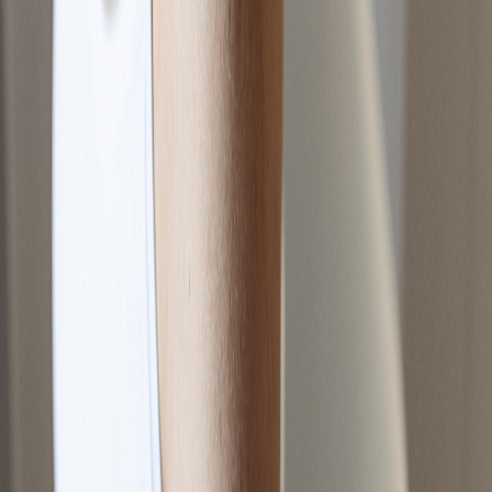
yang Aman dan Terlarang
Vaksin yang Dianjurkan dan Aman untuk Ibu Hamil (Vaksin
Inaktif)
Vaksin-vaksin dalam kategori ini umumnya terbuat dari virus atau
bakteri yang telah dimatikan (
inaktif
) atau dari toksoid (toksin yang
telah dilemahkan), sehingga tidak menimbulkan risiko infeksi pada
janin. Vaksin ini penting untuk melindungi ibu dari komplikasi
penyakit serius dan, yang lebih penting, untuk mentransfer antibodi
pelindung kepada bayi sebelum lahir.
1. Vaksin Tdap (Tetanus, Difteri, dan Pertusis)
Vaksin ini sangat dianjurkan selama setiap kehamilan, terlepas dari
riwayat vaksinasi sebelumnya.
Waktu Pemberian Ideal:
Trimester ketiga kehamilan, antara
minggu ke-27 hingga ke-36.
Alasan:
Pemberian pada trimester akhir memaksimalkan
transfer antibodi dari ibu ke janin. Perlindungan terpenting
adalah terhadap
Pertusis (Batuk Rejan)
, yang sangat
berbahaya dan berpotensi fatal bagi bayi baru lahir sebelum
mereka cukup usia untuk menerima vaksin DPT pertama
mereka.