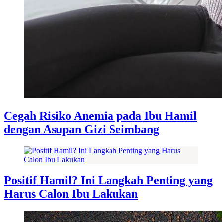
Cegah Risiko Anemia pada Ibu Hamil
dengan Asupan Gizi Seimbang
Positif Hamil? Ini Langkah Penting yang
Harus Calon Ibu Lakukan