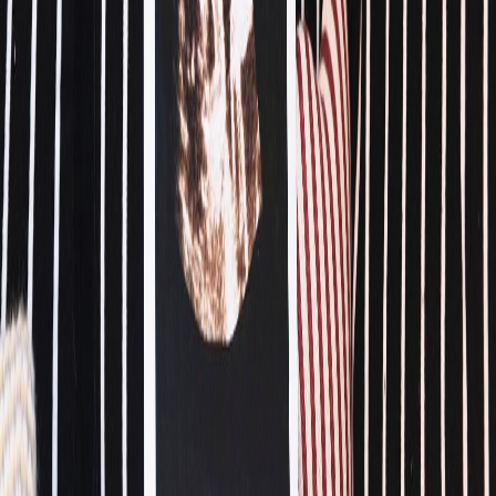
Follow Us