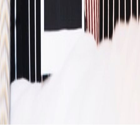
Information
About Us
Contact Us
Policies
Terms & Conditions
Privacy Policy
Refund & Return Policy
© Copyright Globumil All Rights Reserved