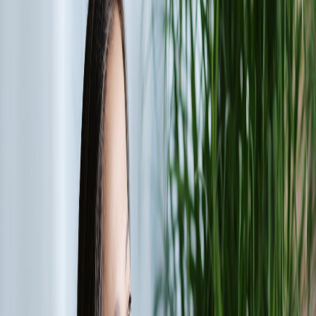
Bunda juga dapat mengalami dehidrasi jika kurang
mengonsumsi
makanan
atau minuman. Bunda juga bisa mengalami dehidrasi
karena kondisi tertentu dengan gejala tertentu seperti bunda sedang
mengalami dehidrasi, menjalani puasa, sering mengalami muntah
kehamilan, dan bunda kelelahan olahraga hingga mengeluarkan
terlalu banyak keringat
Bunda juga dapat mengalami kekurangan cairan dan bahkan bisa
mengalami dehidrasi pada saat tubuh mengeluarkan cairan secara
berlebihan dan bunda tidak diimbangi dengan mencukupi asupan
cairan yang cukup.
Bahaya Dehidrasi Saat Hamil
Kondisi-kondisi yang dapat menyebabkan terjadinya dehidrasi
selama kehamilan adalah sebagai berikut:
1. Air ketuban terlalu sedikit
Air ketuban sedikit dapat disebabkan karena ibu hamil mengalami
dehidrasi. Pada awal kehamilan, terutama pada volume air tuban
yang terlalu sedikit, itu dapat menyebabkan terganggunya
perkembangan janin atau bahkan keguguran. Sementara itu, kalau
terjadi pada trimester akhir, kondisi ini bisa meningkatkan resiko
terjadinya kelahiran prematur dan komplikasi pada saat melahirkan.