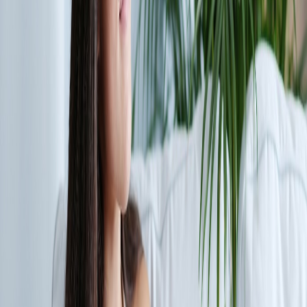
dengan memperhatikan warna urine. Bila warna urine kuning pekat
dan lebih gelap, artinya asupan cairan Bumil kurang. Sebaliknya,
warna urine yang bening dan jernih mengindikasikan tubuh Bumil
terhidrasi dengan baik oleh tubuh. Selain dari warna urine, dehidrasi
juga dapat dikenali dari gejala yang muncul. Berikut ini merupakan
gejala dehidrasi berdasarkan tingkat keparahannya:
1. Dehidrasi ringan hingga sedang
• Berkurangnya frekuensi buang air kecil
• Haus
• Mengantuk
• Mulut terasa kering dan lengket
• Sakit kepala
• Pusing
• Konstipasi
2. Dehidrasi berat
• Jumlah dan frekuensi buang air kecil menurun atau tidak ada sama
sekali
• Urine berwarna kuning pekat
• Sangat lemas
• Sangat haus
• Mata cekung